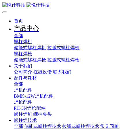
首页
产品中心
全部
螺柱焊机
储能式螺柱焊机
拉弧式螺柱焊机
螺柱焊枪
储能式螺柱焊枪
拉弧式螺柱焊枪
关于我们
公司简介
在线反馈
联系我们
配件与耗材
全部
焊机配件
BMK-12W焊机配件
焊枪配件
PH-3N焊枪配件
螺柱焊钉
螺柱夹头
螺柱焊技术
全部
储能式螺柱焊技术
拉弧式螺柱焊技术
常见问题